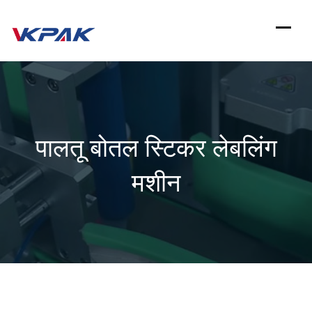
इसे
छोड़कर
सामग्री
पर
बढ़ने
पालतू बोतल स्टिकर लेबलिंग
के
लिए
मशीन