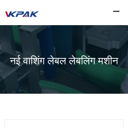
इसे
छोड़कर
सामग्री
पर
बढ़ने
नई वाशिंग लेबल लेबलिंग मशीन
के
लिए