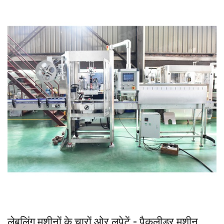
लेबलिंग मशीनों के चारों ओर लपेटें - पैकलीडर मशीन