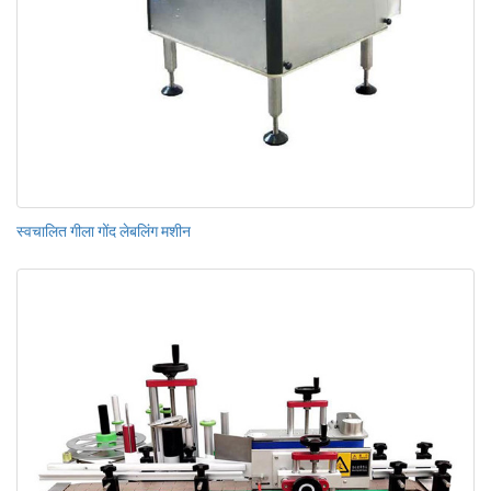
स्वचालित गीला गोंद लेबलिंग मशीन