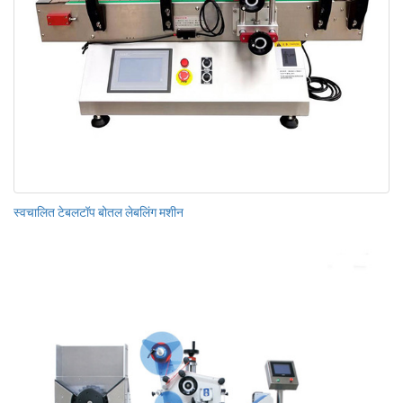
स्वचालित टेबलटॉप बोतल लेबलिंग मशीन