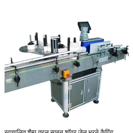
स्वचालित शैम्पू तरल साबुन शॉवर जेल भरने कैपिंग