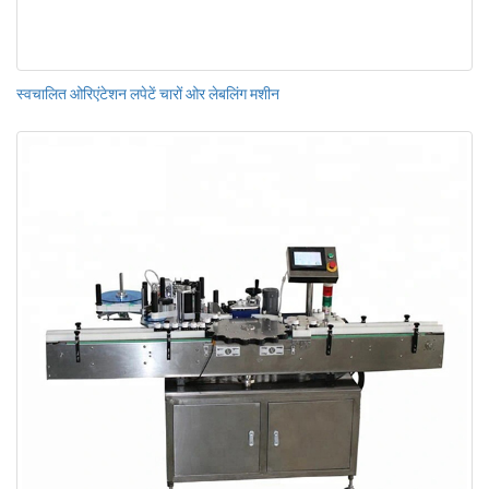
स्वचालित ओरिएंटेशन लपेटें चारों ओर लेबलिंग मशीन