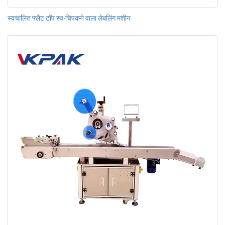
स्वचालित फ्लैट टॉप स्व-चिपकने वाला लेबलिंग मशीन