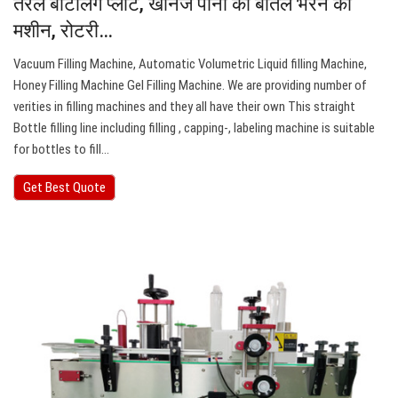
तरल बॉटलिंग प्लांट, खनिज पानी की बोतल भरने की
मशीन, रोटरी…
Vacuum Filling Machine, Automatic Volumetric Liquid filling Machine,
Honey Filling Machine Gel Filling Machine. We are providing number of
verities in filling machines and they all have their own This straight
Bottle filling line including filling , capping-, labeling machine is suitable
for bottles to fill…
Get Best Quote