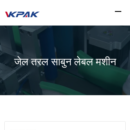
इसे
छोड़कर
सामग्री
पर
बढ़ने
जेल तरल साबुन लेबल मशीन
के
लिए