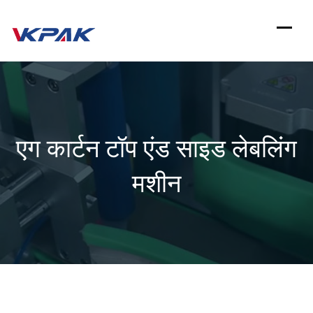
इसे
छोड़कर
सामग्री
पर
बढ़ने
एग कार्टन टॉप एंड साइड लेबलिंग
के
लिए
मशीन