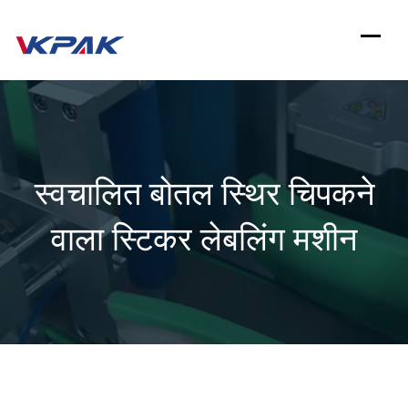
इसे
छोड़कर
सामग्री
पर
बढ़ने
स्वचालित बोतल स्थिर चिपकने
के
लिए
वाला स्टिकर लेबलिंग मशीन